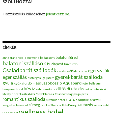
SZÓLJ HOZZÁ!
Hozzászólás küldéséhez
jelentkezz be
.
CÍMKÉK
balatonfüred
badacsony
anna grand hotel
aquaworld
balatoni szállások
budapest
bükfürdő
Családbarát szállodák
egerszalók
cserkeszőlő
debrecen
gyerekbarát szálloda
eger szállás
esztergom
galyatető
gyula
Hajdúszoboszló Aquapark
gyógyfürdő
hotel bellevue
hévíz
külföldi utazás
hunguest hotel
kehidakustány
last minute akció
Olaszország
pécs
lifestyle hotel mátraháza
Miskolctapolca
prága
romantikus szálloda
siófok
sopron
szarvas
silvanus hotel
utazás
sümeg
szeged
szilvásvárad
tapolca
Thermal Hotel Visegrád
velencei-tó
wellness hotel
visegrád