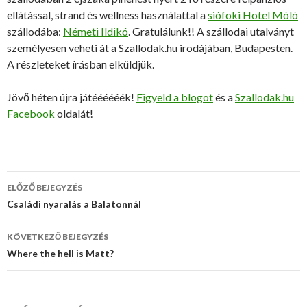
ellátással, strand és wellness használattal a
siófoki Hotel Móló
szállodába:
Németi Ildikó
. Gratulálunk!! A szállodai utalványt
személyesen veheti át a Szallodak.hu irodájában, Budapesten.
A részleteket írásban elküldjük.
Jövő héten újra játéééééék!
Figyeld a blogot
és a
Szallodak.hu
Facebook
oldalát!
ELŐZŐ BEJEGYZÉS
Bejegyzés
Családi nyaralás a Balatonnál
navigáció
KÖVETKEZŐ BEJEGYZÉS
Where the hell is Matt?