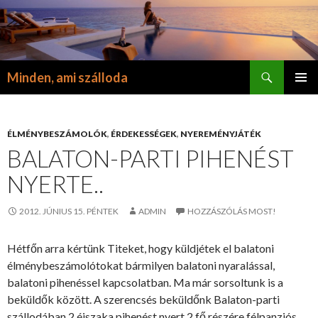
Keresés
Minden, ami szálloda
KILÉPÉS
ELSŐDL
A
MENÜ
TARTALOMBA
ÉLMÉNYBESZÁMOLÓK
,
ÉRDEKESSÉGEK
,
NYEREMÉNYJÁTÉK
BALATON-PARTI PIHENÉST
NYERTE..
2012. JÚNIUS 15. PÉNTEK
ADMIN
HOZZÁSZÓLÁS MOST!
Hétfőn arra kértünk Titeket, hogy küldjétek el balatoni
élménybeszámolótokat bármilyen balatoni nyaralással,
balatoni pihenéssel kapcsolatban. Ma már sorsoltunk is a
beküldők között. A szerencsés beküldőnk Balaton-parti
szállodában 2 éjszaka pihenést nyert 2 fő részére félpanziós