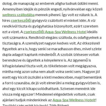
dolog, de manapság az emberek aligha tudnak üdülni menni.
Amennyiben idejük és pénzük engedi, nyilvánvalóan egy közeli
wellness szállodába
mennek pihenni. Így volt ez nálunk is. A
híres
cserkeszőlői
gyógyvíz csábított el minket idén. A víz
rendkívül tiszta és gyógyhatása bizonyított, ezért szeretem
ezt a vizet. A
cserkeszőlői Aqua-Spa Wellness Hotel
ideális
volt számunkra. Rendkívül elegáns szálloda, és odafigyelnek a
tisztaságra. A személyzet nagyon kedves volt. Az étkezésnél
figyeltek arra is, hogy senki se maradhasson éhes, mivel szinte
dupla adagot kaptunk mindenből. A szobák ízlésesen voltak
berendezve és ügyeltek a kényelemre is. Az ágynemű is
kifogástalanul tiszta volt, és tökéletesen volt megágyazva,
mintha még azon soha nem aludt volna senki sem. Nagyon jól
esett egy kicsit úszkálni a kinti medencében, majd bementünk
a forró szaunába, de jó volt elmerülni a meleg gyógyvízben is,
ahol egy kicsit kikapcsolódhattunk. Szívesen mennénk ide
vissza még egyszer! Mindennel elégedettek voltunk, csak
ajánlani tudjuk mindenkinek az
Aqua-Spa Wellness Hotelt
!
További szép estét kívánok! Tóth Róbert