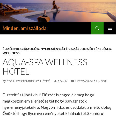
Keresés
Minden, ami szálloda
KILÉPÉS
ELSŐDL
A
MENÜ
TARTALOMBA
ÉLMÉNYBESZÁMOLÓK
,
NYEREMÉNYJÁTÉK
,
SZÁLLODA ÉRTÉKELÉSEK
,
WELLNESS
AQUA-SPA WELLNESS
HOTEL
2012. SZEPTEMBER 17. HÉTFŐ
ADMIN
HOZZÁSZÓLÁS MOST!
Tisztelt Szállodák.hu! Először is engedjék meg hogy
megköszönjem a lehetőséget hogy pályázhatok
nyereményjátékukra. Nagyon ritka, és csodálatra méltó dolog
Önöktől hogy ilyen nyereményeket kínálnak fel. Szomorú