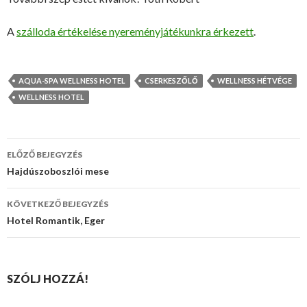
A
szálloda értékelése nyereményjátékunkra érkezett
.
AQUA-SPA WELLNESS HOTEL
CSERKESZŐLŐ
WELLNESS HÉTVÉGE
WELLNESS HOTEL
ELŐZŐ BEJEGYZÉS
Bejegyzés
Hajdúszoboszlói mese
navigáció
KÖVETKEZŐ BEJEGYZÉS
Hotel Romantik, Eger
SZÓLJ HOZZÁ!