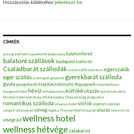
Hozzászólás küldéséhez
jelentkezz be
.
CÍMKÉK
balatonfüred
badacsony
anna grand hotel
aquaworld
balatoni szállások
budapest
bükfürdő
Családbarát szállodák
egerszalók
cserkeszőlő
debrecen
gyerekbarát szálloda
eger szállás
esztergom
galyatető
gyula
Hajdúszoboszló Aquapark
gyógyfürdő
hotel bellevue
hévíz
külföldi utazás
hunguest hotel
kehidakustány
last minute akció
Olaszország
pécs
lifestyle hotel mátraháza
Miskolctapolca
prága
romantikus szálloda
siófok
sopron
szarvas
silvanus hotel
utazás
sümeg
szeged
szilvásvárad
tapolca
Thermal Hotel Visegrád
velencei-tó
wellness hotel
visegrád
wellness hétvége
zalakaros