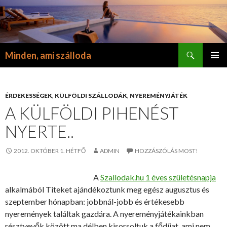
Keresés
Minden, ami szálloda
KILÉPÉS
ELSŐDL
A
MENÜ
TARTALOMBA
ÉRDEKESSÉGEK
,
KÜLFÖLDI SZÁLLODÁK
,
NYEREMÉNYJÁTÉK
A KÜLFÖLDI PIHENÉST
NYERTE..
2012. OKTÓBER 1. HÉTFŐ
ADMIN
HOZZÁSZÓLÁS MOST!
A
Szallodak.hu 1 éves születésnapja
alkalmából Titeket ajándékoztunk meg egész augusztus és
szeptember hónapban: jobbnál-jobb és értékesebb
nyeremények találtak gazdára. A nyereményjátékainkban
résztvevők között ma délben kisorsoltuk a fődíjat, ami nem