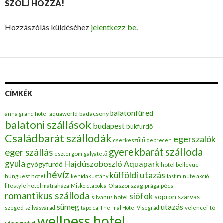
SZÓLJ HOZZÁ!
Hozzászólás küldéséhez
jelentkezz be
.
CÍMKÉK
balatonfüred
badacsony
anna grand hotel
aquaworld
balatoni szállások
budapest
bükfürdő
Családbarát szállodák
egerszalók
cserkeszőlő
debrecen
gyerekbarát szálloda
eger szállás
esztergom
galyatető
gyula
Hajdúszoboszló Aquapark
gyógyfürdő
hotel bellevue
hévíz
külföldi utazás
hunguest hotel
kehidakustány
last minute akció
Olaszország
pécs
lifestyle hotel mátraháza
Miskolctapolca
prága
romantikus szálloda
siófok
sopron
szarvas
silvanus hotel
utazás
sümeg
szeged
szilvásvárad
tapolca
Thermal Hotel Visegrád
velencei-tó
wellness hotel
visegrád