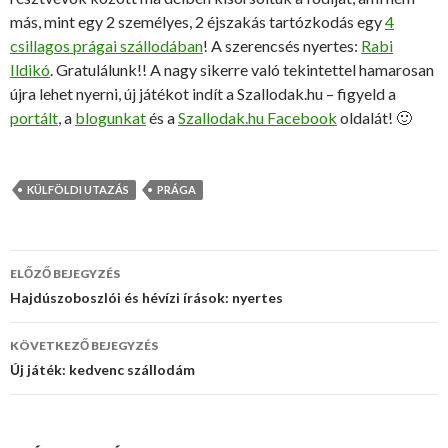
más, mint egy 2 személyes, 2 éjszakás tartózkodás egy
4
csillagos prágai szállodában
! A szerencsés nyertes:
Rabi
Ildikó
. Gratulálunk!! A nagy sikerre való tekintettel hamarosan
újra lehet nyerni, új játékot indít a Szallodak.hu – figyeld a
portált
, a
blogunkat
és a
Szallodak.hu Facebook
oldalát! 🙂
KÜLFÖLDI UTAZÁS
PRÁGA
ELŐZŐ BEJEGYZÉS
Bejegyzés
Hajdúszoboszlói és hévízi írások: nyertes
navigáció
KÖVETKEZŐ BEJEGYZÉS
Új játék: kedvenc szállodám