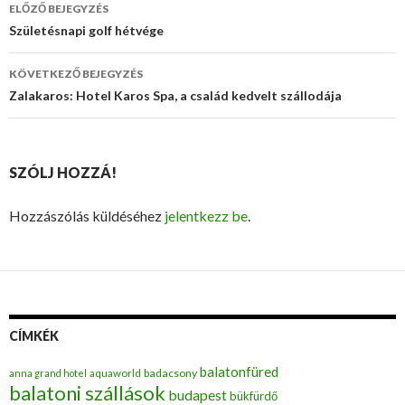
ELŐZŐ BEJEGYZÉS
Bejegyzés
Születésnapi golf hétvége
navigáció
KÖVETKEZŐ BEJEGYZÉS
Zalakaros: Hotel Karos Spa, a család kedvelt szállodája
SZÓLJ HOZZÁ!
Hozzászólás küldéséhez
jelentkezz be
.
CÍMKÉK
balatonfüred
badacsony
anna grand hotel
aquaworld
balatoni szállások
budapest
bükfürdő