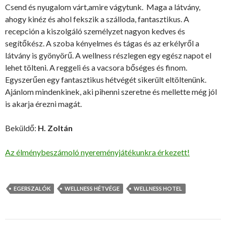
Csend és nyugalom várt,amire vágytunk. Maga a látvány,
ahogy kinéz és ahol fekszik a szálloda, fantasztikus. A
recepción a kiszolgáló személyzet nagyon kedves és
segítőkész. A szoba kényelmes és tágas és az erkélyről a
látvány is gyönyörű. A wellness részlegen egy egész napot el
lehet tölteni. A reggeli és a vacsora bőséges és finom.
Egyszerűen egy fantasztikus hétvégét sikerült eltöltenünk.
Ajánlom mindenkinek, aki pihenni szeretne és mellette még jól
is akarja érezni magát.
Beküldő:
H. Zoltán
Az élménybeszámoló nyereményjátékunkra érkezett!
EGERSZALÓK
WELLNESS HÉTVÉGE
WELLNESS HOTEL