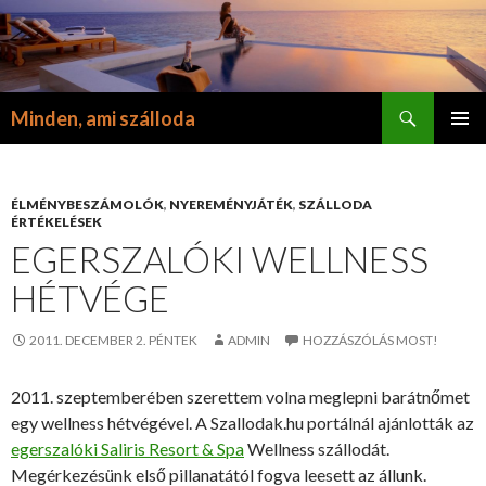
Keresés
Minden, ami szálloda
KILÉPÉS
ELSŐDL
A
MENÜ
TARTALOMBA
ÉLMÉNYBESZÁMOLÓK
,
NYEREMÉNYJÁTÉK
,
SZÁLLODA
ÉRTÉKELÉSEK
EGERSZALÓKI WELLNESS
HÉTVÉGE
2011. DECEMBER 2. PÉNTEK
ADMIN
HOZZÁSZÓLÁS MOST!
2011. szeptemberében szerettem volna meglepni barátnőmet
egy wellness hétvégével. A Szallodak.hu portálnál ajánlották az
egerszalóki Saliris Resort & Spa
Wellness szállodát.
Megérkezésünk első pillanatától fogva leesett az állunk.